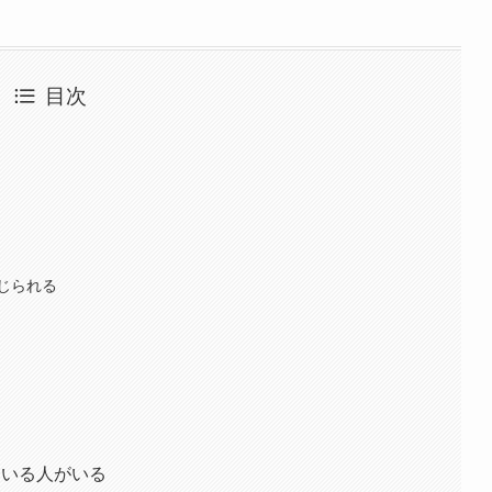
目次
つ
じられる
ている人がいる