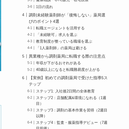
健康相談・OTC販売・在宅医療
1日の流れ
調剤未経験薬剤師が「後悔しない」薬局選
びのポイント4選
転職エージェントを活用する
「未経験可」求人を選ぶ
教育制度が整っている職場を選ぶ
「1人薬剤師」の薬局は避ける
異業種から調剤薬局に転職する際の注意点
年収が下がるおそれがある
40歳以上になると転職難易度が上がる
【実例】初めての調剤薬局で受けた指導5ス
テップ
ステップ1: 入社後2日間の全体教育
ステップ2：店舗配属&環境になれる（1週
目）
ステップ3：調剤の基本作業を習得（2週目
以降）
ステップ4：監査・服薬指導デビュー（7週
目前後）